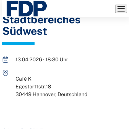
Treffen des
Direkt
zum
Stadtbereiches
Inhalt
Südwest
13.04.2026 · 18:30 Uhr
Café K
Egestorffstr.18
30449
Hannover
Deutschland